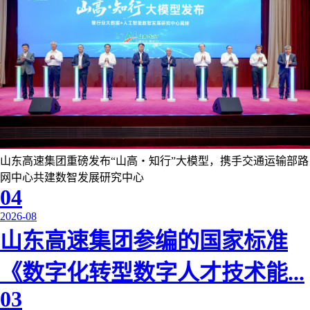
山东高速集团重磅发布“山高・知行”大模型，携手交通运输部路
网中心共建数智发展研究中心
Previous
Next
04
2026-08
山东高速集团参编的国家标准
《数字化转型数字人才技术能...
03