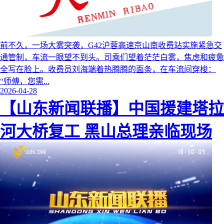
前不久，一场大雾突袭，G42沪蓉高速京山南收费站实施紧急交
通管制，车流一眼望不到头。司乘们望着茫茫白雾，焦虑和疲惫
全写在脸上。收费员刘海端着热腾腾的面条，在车流间穿梭：
“师傅，您需...
2026-04-28
【山东新闻联播】中国援建塔拉
河大桥复工 黑山总理亲临现场