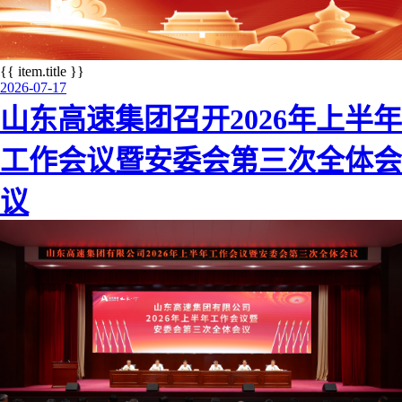
{{ item.title }}
上
下
2026-07-17
一
一
山东高速集团召开2026年上半年
个
个
工作会议暨安委会第三次全体会
议