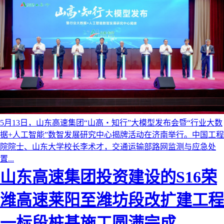
5月13日，山东高速集团“山高・知行”大模型发布会暨“行业大数
据+人工智能”数智发展研究中心揭牌活动在济南举行。中国工程
院院士、山东大学校长李术才，交通运输部路网监测与应急处
置...
Previous
Next
山东高速集团投资建设的S16荣
潍高速莱阳至潍坊段改扩建工程
一标段桩基施工圆满完成