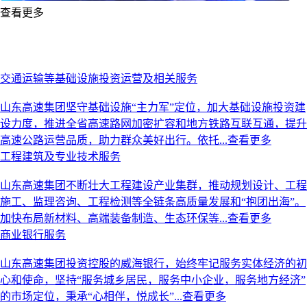
Previous
Next
查看更多
交通运输等基础设施投资运营及相关服务
山东高速集团坚守基础设施“主力军”定位，加大基础设施投资建
设力度，推进全省高速路网加密扩容和地方铁路互联互通，提升
高速公路运营品质，助力群众美好出行。依托...
查看更多
工程建筑及专业技术服务
山东高速集团不断壮大工程建设产业集群，推动规划设计、工程
施工、监理咨询、工程检测等全链条高质量发展和“抱团出海”。
加快布局新材料、高端装备制造、生态环保等...
查看更多
商业银行服务
山东高速集团投资控股的威海银行，始终牢记服务实体经济的初
心和使命，坚持“服务城乡居民，服务中小企业，服务地方经济”
的市场定位，秉承“心相伴，悦成长”...
查看更多