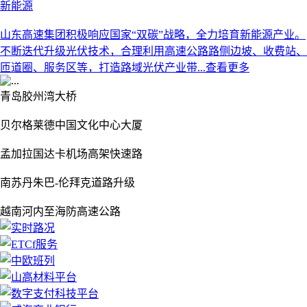
新能源
山东高速集团积极响应国家“双碳”战略，全力培育新能源产业。
不断迭代升级光伏技术，合理利用高速公路路侧边坡、收费站、
匝道圈、服务区等，打造路域光伏产业带...
查看更多
Previous
Next
青岛胶州湾大桥
贝尔格莱德中国文化中心大厦
孟加拉国达卡机场高架快速路
南苏丹朱巴-伦拜克道路升级
越南河内至海防高速公路
Previous
Next