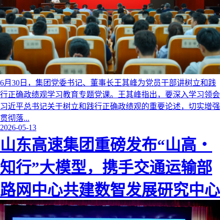
6月30日，集团党委书记、董事长王其峰为党员干部讲树立和践
行正确政绩观学习教育专题党课。王其峰指出，要深入学习领会
习近平总书记关于树立和践行正确政绩观的重要论述，切实增强
贯彻落...
2026-05-13
山东高速集团重磅发布“山高・
知行”大模型，携手交通运输部
路网中心共建数智发展研究中心