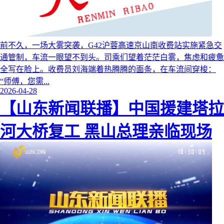
前不久，一场大雾突袭，G42沪蓉高速京山南收费站实施紧急交
通管制，车流一眼望不到头。司乘们望着茫茫白雾，焦虑和疲惫
全写在脸上。收费员刘海端着热腾腾的面条，在车流间穿梭：
“师傅，您需...
2026-04-28
【山东新闻联播】中国援建塔拉
河大桥复工 黑山总理亲临现场