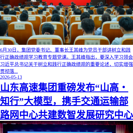
6月30日，集团党委书记、董事长王其峰为党员干部讲树立和践
行正确政绩观学习教育专题党课。王其峰指出，要深入学习领会
习近平总书记关于树立和践行正确政绩观的重要论述，切实增强
贯彻落...
2026-05-13
山东高速集团重磅发布“山高・
知行”大模型，携手交通运输部
路网中心共建数智发展研究中心