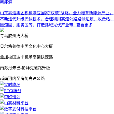
新能源
山东高速集团积极响应国家“双碳”战略，全力培育新能源产业。
不断迭代升级光伏技术，合理利用高速公路路侧边坡、收费站、
匝道圈、服务区等，打造路域光伏产业带...
查看更多
Previous
Next
青岛胶州湾大桥
贝尔格莱德中国文化中心大厦
孟加拉国达卡机场高架快速路
南苏丹朱巴-伦拜克道路升级
越南河内至海防高速公路
Previous
Next