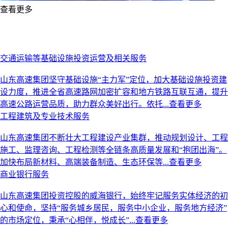
Previous
Next
查看更多
交通运输等基础设施投资运营及相关服务
山东高速集团坚守基础设施“主力军”定位，加大基础设施投资建
设力度，推进全省高速路网加密扩容和地方铁路互联互通，提升
高速公路运营品质，助力群众美好出行。依托...
查看更多
工程建筑及专业技术服务
山东高速集团不断壮大工程建设产业集群，推动规划设计、工程
施工、监理咨询、工程检测等全链条高质量发展和“抱团出海”。
加快布局新材料、高端装备制造、生态环保等...
查看更多
商业银行服务
山东高速集团投资控股的威海银行，始终牢记服务实体经济的初
心和使命，坚持“服务城乡居民，服务中小企业，服务地方经济”
的市场定位，秉承“心相伴，悦成长”...
查看更多