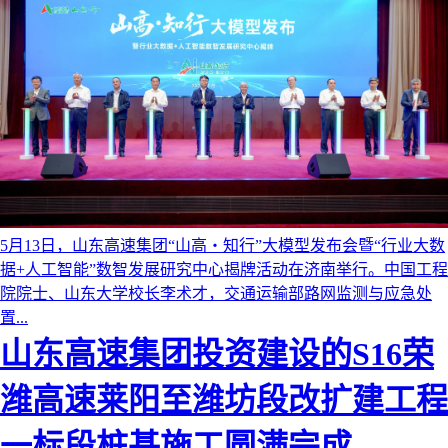
5月13日，山东高速集团“山高・知行”大模型发布会暨“行业大数
据+人工智能”数智发展研究中心揭牌活动在济南举行。中国工程
院院士、山东大学校长李术才，交通运输部路网监测与应急处
置...
Previous
Next
山东高速集团投资建设的S16荣
潍高速莱阳至潍坊段改扩建工程
一标段桩基施工圆满完成