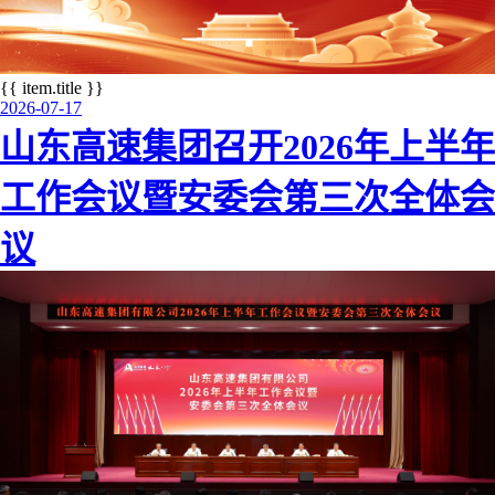
{{ item.title }}
上
下
2026-07-17
一
一
山东高速集团召开2026年上半年
个
个
工作会议暨安委会第三次全体会
议