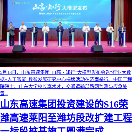
5月13日，山东高速集团“山高・知行”大模型发布会暨“行业大数
据+人工智能”数智发展研究中心揭牌活动在济南举行。中国工程
院院士、山东大学校长李术才，交通运输部路网监测与应急处
置...
Previous
Next
山东高速集团投资建设的S16荣
潍高速莱阳至潍坊段改扩建工程
一标段桩基施工圆满完成