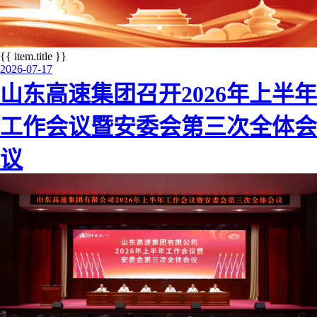
{{ item.title }}
上
下
2026-07-17
一
一
山东高速集团召开2026年上半年
个
个
工作会议暨安委会第三次全体会
议