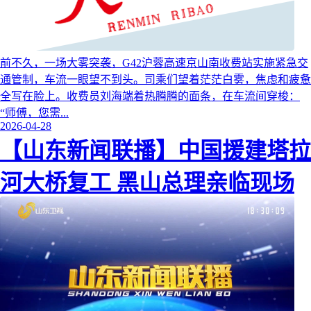
前不久，一场大雾突袭，G42沪蓉高速京山南收费站实施紧急交
通管制，车流一眼望不到头。司乘们望着茫茫白雾，焦虑和疲惫
全写在脸上。收费员刘海端着热腾腾的面条，在车流间穿梭：
“师傅，您需...
2026-04-28
【山东新闻联播】中国援建塔拉
河大桥复工 黑山总理亲临现场