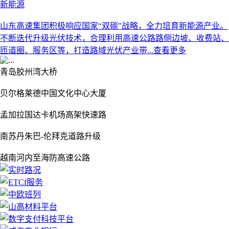
新能源
山东高速集团积极响应国家“双碳”战略，全力培育新能源产业。
不断迭代升级光伏技术，合理利用高速公路路侧边坡、收费站、
匝道圈、服务区等，打造路域光伏产业带...
查看更多
Previous
Next
青岛胶州湾大桥
贝尔格莱德中国文化中心大厦
孟加拉国达卡机场高架快速路
南苏丹朱巴-伦拜克道路升级
越南河内至海防高速公路
Previous
Next