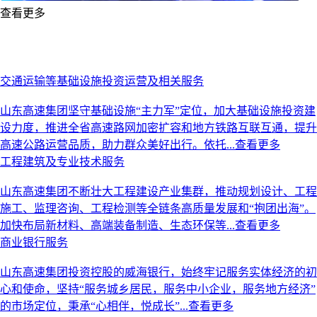
Previous
Next
查看更多
交通运输等基础设施投资运营及相关服务
山东高速集团坚守基础设施“主力军”定位，加大基础设施投资建
设力度，推进全省高速路网加密扩容和地方铁路互联互通，提升
高速公路运营品质，助力群众美好出行。依托...
查看更多
工程建筑及专业技术服务
山东高速集团不断壮大工程建设产业集群，推动规划设计、工程
施工、监理咨询、工程检测等全链条高质量发展和“抱团出海”。
加快布局新材料、高端装备制造、生态环保等...
查看更多
商业银行服务
山东高速集团投资控股的威海银行，始终牢记服务实体经济的初
心和使命，坚持“服务城乡居民，服务中小企业，服务地方经济”
的市场定位，秉承“心相伴，悦成长”...
查看更多