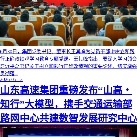
6月30日，集团党委书记、董事长王其峰为党员干部讲树立和践
行正确政绩观学习教育专题党课。王其峰指出，要深入学习领会
习近平总书记关于树立和践行正确政绩观的重要论述，切实增强
贯彻落...
2026-05-13
山东高速集团重磅发布“山高・
知行”大模型，携手交通运输部
路网中心共建数智发展研究中心