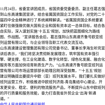
11
月
24
日，省委宣讲团成员，省国资委党委委员、副主任葛志强
到山东高速集团宣讲，结合省属国资国企工作实际，对党的二十
届四中全会精神进行了系统阐释解读。“省属国资国企系统要紧
紧盯住做强做优做大国有企业和国有资本这一总体目标，结合各
自实际，深入谋划实施‘十五五’规划，加快把蓝图细化为路线
图、作战图。”宣讲报告会后，葛志强到山东高速齐鲁号欧亚班
列运营有限公司，与企业领导及职工代表交流互动。
山东高速建设管理集团有限公司党委书记、董事长李海生听完宣
讲后表示，“我们将坚决贯彻新发展理念，筑牢国有资本强引
擎、硬支撑，在工业化建造、数字化转型、绿色化发展、融合化
服务等方面加快培育新质生产力。”山东高速齐鲁号欧亚班列运
营有限公司市场运营部部长助理吕刚深受鼓舞，“‘十五五’规划
建议明确提出要提升中欧（亚）班列发展水平。我们要扎实做好
班列运营工作，积极推进中欧班列济南
-
青岛集结中心建设，开
发更安全、稳定、便利的物流服务产品，不断提升山东中欧班列
的开行质量和服务效能，奋力打造我省外贸企业‘出海’新通
道。”
中华人民共和国交通运输部