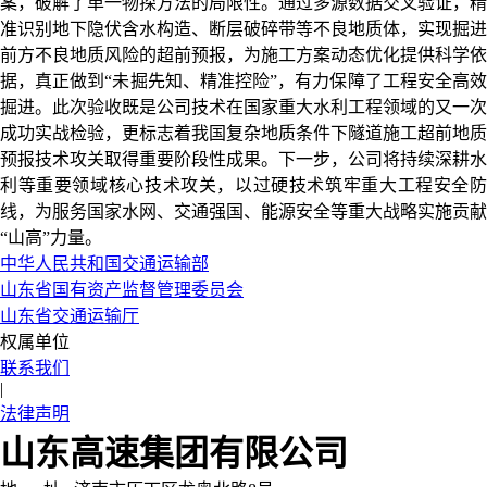
案，破解了单一物探方法的局限性。通过多源数据交叉验证，精
准识别地下隐伏含水构造、断层破碎带等不良地质体，实现掘进
前方不良地质风险的超前预报，为施工方案动态优化提供科学依
据，真正做到“未掘先知、精准控险”，有力保障了工程安全高效
掘进。此次验收既是公司技术在国家重大水利工程领域的又一次
成功实战检验，更标志着我国复杂地质条件下隧道施工超前地质
预报技术攻关取得重要阶段性成果。下一步，公司将持续深耕水
利等重要领域核心技术攻关，以过硬技术筑牢重大工程安全防
线，为服务国家水网、交通强国、能源安全等重大战略实施贡献
“山高”力量。
中华人民共和国交通运输部
山东省国有资产监督管理委员会
山东省交通运输厅
权属单位
联系我们
|
法律声明
山东高速集团有限公司