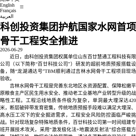
English
Français
العربية
科创投资集团护航国家水网首项
骨干工程安全推进
2026-06-29
近日，由科创投资集团权属单位山东百廿慧通工程科技有限
公司（以下简称“百廿科技公司”）研发的超前地质预报搭载设
备，随“龙湖通达号”TBM顺利通过吉林水网骨干工程项目现场
验收。
吉林水网骨干工程是完善东北地区水资源配置、保障松嫩平
原粮食主产区民生用水安全、推动老工业基地产业转型升级的战
略性工程。工程沿线地质条件极为复杂，单洞最大埋深达420
米，断层破碎带发育密集，传统地质预报手段难以满足大埋深、
高水压工况下的安全掘进需求，工程安全风险防控面临严峻挑
战。针对现场复杂特殊地质条件，百廿科技公司第一时间组建专
班开展技术攻关，采用“激发极化法+地震波反射法”综合搭载方