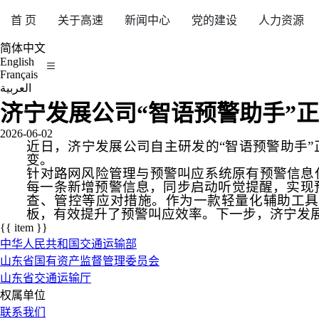
首 页
关于高速
新闻中心
党的建设
人力资源
简体中文
English
Français
العربية
济宁发展公司“智语预警助手”
2026-06-02
近日，济宁发展公司自主研发的
“
智语预警助手
”
变。
针对路网风险管理与预警叫应系统原有预警信息
每一条新增预警信息，同步启动听觉提醒，实现
查、管控等应对措施。作为一款轻量化辅助工具
板，有效提升了预警叫应效率。下一步，济宁发
{{ item }}
中华人民共和国交通运输部
山东省国有资产监督管理委员会
山东省交通运输厅
权属单位
联系我们