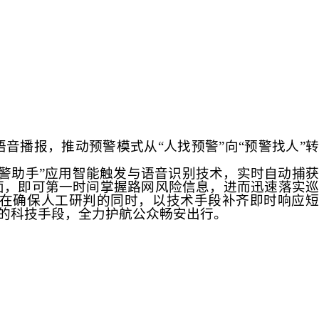
语音播报，推动预警模式从
“
人找预警
”
向
“
预警找人
”
警助手
”
应用智能触发与语音识别技术，实时自动捕
面，即可第一时间掌握路网风险信息，进而迅速落实巡
在确保人工研判的同时，以技术手段补齐即时响应
的科技手段，全力护航公众畅安出行。