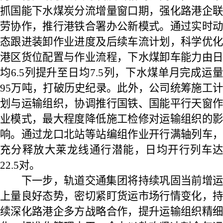
抓国能下水煤炭分流增量窗口期，强化路港企联
劳协作，推行港铁合署办公新模式。通过实时动
态跟进装卸作业进度及后续车流计划，科学优化
港区货位配置与作业流程，下水煤卸车能力由日
均6.5列提升至日均7.5列，下水煤单月完成运量
95万吨，打破历史纪录。此外，公司统筹施工计
划与运输组织，协调推行国铁、国能平行天窗作
业模式，最大程度降低施工检修对运输组织的影
响。通过龙口北站等站编组作业开行满轴列车，
充分释放大莱龙线通行潜能，日均开行列车达
22.5对。
下一步，轨道交通集团将持续巩固当前增运
上量良好态势，密切紧盯货运市场行情变化，持
续深化路港企多方战略合作，提升运输组织精细