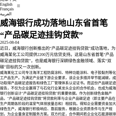
English
Français
العربية
威海银行成功落地山东省首笔
“产品碳足迹挂钩贷款”
2025-08-04
近日，威海银行创新推出的“产品碳足迹挂钩贷款”成功落地，为
威海某化工公司提供
2200
万元信贷支持。这是山东省首笔“产品
碳足迹挂钩贷款”，也是威海银行深耕绿色金融领域、落实“双
碳”目标的又一次创新。
威海某化工公司专注海洋工程防腐涂料、特种功能涂料、电子胶黏剂等化
工产品生产。为满足产业链下游企业要求，该企业多措并举节能减碳，成
功取得产品碳足迹报告和绿色工厂管理体系认证证书。而这份产品碳足迹
报告，不仅为企业赢得了与石化行业某龙头企业的合作机会，也成为威海
银行创新设计“产品碳足迹挂钩贷款”的重要依据。作为创新绿色金融产
品，“产品碳足迹挂钩贷款”将贷款利率与企业产品碳足迹（即主要产品在
生产周期各阶段的温室气体排放量总和）相挂钩。得知企业需要资金加大
绿色生产，威海银行积极响应、靠前服务，根据企业资质条件与生产规
划，为企业量身定制服务方案。双方约定，合作期间若企业化石能源碳排