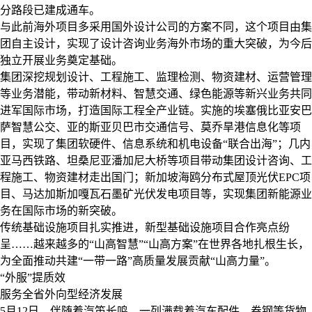
分路段已建成通车。
与此前海外项目多采用国外设计公司的方案不同，这个项目由集
团自主设计，实现了设计咨询业务海外市场的重大突破，为今后
独立开展业务奠定基础。
集团深挖规划设计、工程施工、监理检测、物资建材、运营管理
等业务潜能，带动新材料、智慧交通、绿色能源等新兴业务共同
进军国际市场，打造国际工程全产业链。实施的埃塞俄比亚安巴
萨智慧公交、亚的斯亚贝巴市交通信号、莫乔旱港信息化等项
目，实现了集团软硬件、信息系统和机电设备“联合出海”；几内
亚马西铁路、坦桑尼亚潘加尼大桥等项目带动集团设计咨询、工
程施工、物资建材走出国门；新加坡海鸥分布式屋顶光伏
EPC
项
目、马达加斯加嘎瓦石墨矿光伏发电项目等，实现集团新能源业
务在国际市场的新突破。
传统基础设施项目扎实推进，新型基础设施项目合作亮点纷
呈……越来越多的“山高智慧”“山高方案”在世界各地扎根生长，
为全面推动共建“一带一路”高质量发展贡献“山高力量”。
“外服”提质效
服务全省外向型经济发展
5
月
12
日，伴随着汽笛长鸣，一列满载着汽车配件、卷钢等货物