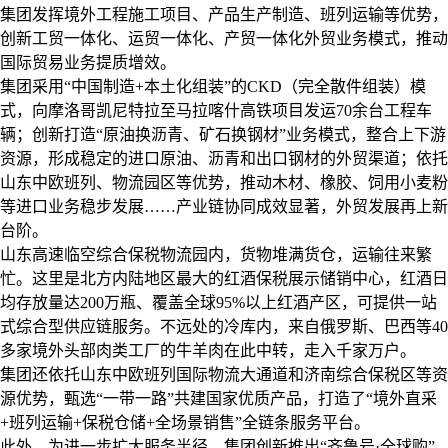
集团发挥境外工程施工项目、产品生产制造、班列运输等优势，
创新工贸一体化、运贸一体化、产贸一体化外贸业务模式，推动
国际贸易业务提质增效。
集团采用“中国制造
+
本土化组装”的
CKD
（完全散件组装）模
式，向摩洛哥凯尼特拉至马拉喀什高铁项目发运
70
余台工程车
辆；创新打造“原油换沥青、矿石换钢材”业务模式，整合上下游
资源，形成稳定的进口原油、沥青和出口钢材的外贸渠道；依托
山东中欧班列、物流园区等优势，推动木材、橡胶、饲用小麦粉
等进口业务稳步发展……产业链协同成效显著，外贸发展再上新
台阶。
山东高速临空综合保税物流园内，货物堆满货仓，运输往来繁
忙。这里是北方内陆地区最大的红酒保税展示储销中心，红酒日
均存放量达
200
万瓶、覆盖全球
95%
以上红酒产区，可提供一站
式综合型供应链服务。不远处的冷库内，来自俄罗斯、巴西等
40
多家境外头部肉类工厂的牛羊肉在此中转，走入千家万户。
集团还依托山东中欧班列国际物流大通道和济南综合保税区等资
源优势，甄选“一带一路”共建国家优质产品，打造了“境外直采
+
班列运输
+
保税仓储
+
全场景销售”全链条服务平台。
此外，为进一步扩大服务半径，集团创新推出“齐鲁号·全球购”