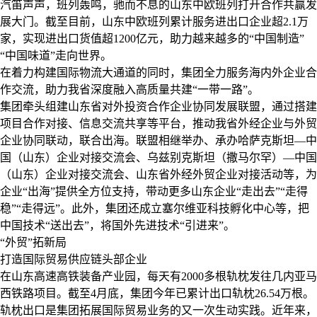
汽笛声声，班列轰鸣，驰而不息的山东中欧班列打开合作共赢发
展大门。截至目前，山东中欧班列累计服务进出口企业超
2.1
万
家，实现进出口货值超
1200
亿元，助力越来越多的“中国制造”
“中国味道”走向世界。
在着力构建国际物流大通道的同时，集团全力服务海内外企业合
作交流，助力我省深度融入高质量共建“一带一路”。
集团牵头组建山东省对外投资合作企业协同发展联盟，通过搭建
项目合作对接、信息交流共享等平台，推动我省外经企业与外贸
企业协同联动，联合出海。联盟相继举办、承办哈萨克斯坦—中
国（山东）企业对接交流会、乌兹别克斯坦（撒马尔罕）—中国
（山东）企业对接交流会、山东省外经外贸企业对接活动等，为
企业“出海”提供全方位支持，带动更多山东企业“走出去”“走得
稳”“走得远”。此外，集团还成立塞尔维亚科技孵化中心等，把
中国技术“送出去”，将国外先进技术“引进来”。
“外贸”拓新局
打造国际贸易供应链头部企业
在山东高速高铁装备产业园，每天有
2000
多根轨枕发往几内亚马
西铁路项目。截至
4
月底，集团今年已累计出口轨枕
26.54
万根。
轨枕出口是集团拓展国际贸易业务的又一次生动实践。近年来，