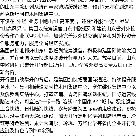
的山东中欧班列从济南董家镇站缓缓出发，预计
7
天左右到达哈
萨克斯坦阿拉木图集结中心。
不仅在“外经”业务中跑出“山高速度”，还在“外服”业务中尽显
“山高风采”。集团以统筹运营山东中欧班列和建设山东省对外投
资合作企业联盟为抓手，加速完善涉外供应链服务和对外投资合
作服务能力，服务全省经济发展。
集团高标准抓好山东中欧班列统筹运营，积极构建国际物流大通
道，并在全国以最快速度突破开行量万列大关。截至目前，山东
中欧班列已累计开行超
1.2
万列，助力全省外贸高质量发展再上
新台阶。
开行量持续攀升的背后，是集团加快拓展国际通道、持续提升服
务水平。集团相继设立阿拉木图集结中心、塞尔维亚集结中心以
及俄罗斯集结中心，打造济南、青岛陆海联动枢纽，国际运营线
路达
56
条，可直达“一带一路”沿线
27
个国家
59
个城市。稳定运营
上合快线、日韩陆海快线，参与跨里海国际运输走廊建设，积极
助力沿黄陆海大通道建设，加大开行定制化专列和跨境电商、冷
链等特色班列，累计为海尔、玲珑、万华化学等省内企业开行供
应链及特色专列
700
余列。