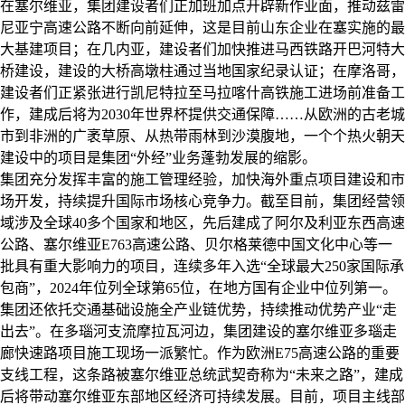
在塞尔维亚，集团建设者们正加班加点开辟新作业面，推动兹雷
尼亚宁高速公路不断向前延伸，这是目前山东企业在塞实施的最
大基建项目；在几内亚，建设者们加快推进马西铁路开巴河特大
桥建设，建设的大桥高墩柱通过当地国家纪录认证；在摩洛哥，
建设者们正紧张进行凯尼特拉至马拉喀什高铁施工进场前准备工
作，建成后将为
2030
年世界杯提供交通保障……从欧洲的古老城
市到非洲的广袤草原、从热带雨林到沙漠腹地，一个个热火朝天
建设中的项目是集团“外经”业务蓬勃发展的缩影。
集团充分发挥丰富的施工管理经验，加快海外重点项目建设和市
场开发，持续提升国际市场核心竞争力。截至目前，集团经营领
域涉及全球
40
多个国家和地区，先后建成了阿尔及利亚东西高速
公路、塞尔维亚
E763
高速公路、贝尔格莱德中国文化中心等一
批具有重大影响力的项目，连续多年入选“全球最大
250
家国际承
包商”，
2024
年位列全球第
65
位，在地方国有企业中位列第一。
集团还依托交通基础设施全产业链优势，持续推动优势产业“走
出去”。在多瑙河支流摩拉瓦河边，集团建设的塞尔维亚多瑙走
廊快速路项目施工现场一派繁忙。作为欧洲
E75
高速公路的重要
支线工程，这条路被塞尔维亚总统武契奇称为“未来之路”，建成
后将带动塞尔维亚东部地区经济可持续发展。目前，项目主线部