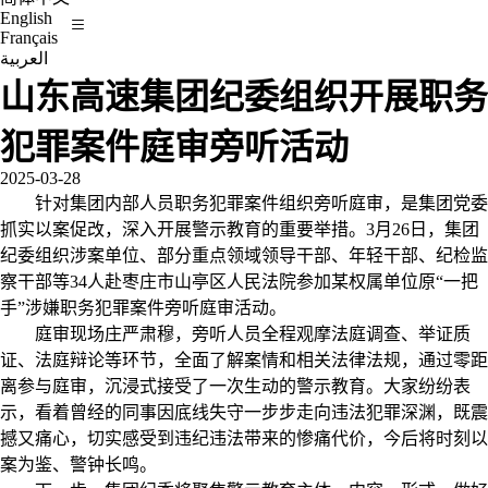
English
Français
العربية
山东高速集团纪委组织开展职务
犯罪案件庭审旁听活动
2025-03-28
针对集团内部人员职务犯罪案件组织旁听庭审，是集团党委
抓实以案促改，深入开展警示教育的重要举措。3月26日，集团
纪委组织涉案单位、部分重点领域领导干部、年轻干部、纪检监
察干部等34人赴枣庄市山亭区人民法院参加某权属单位原“一把
手”涉嫌职务犯罪案件旁听庭审活动。
庭审现场庄严肃穆，旁听人员全程观摩法庭调查、举证质
证、法庭辩论等环节，全面了解案情和相关法律法规，通过零距
离参与庭审，沉浸式接受了一次生动的警示教育。大家纷纷表
示，看着曾经的同事因底线失守一步步走向违法犯罪深渊，既震
撼又痛心，切实感受到违纪违法带来的惨痛代价，今后将时刻以
案为鉴、警钟长鸣。